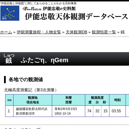
“伊能忠敬と伊能図”に関してあらゆることがわかる百科事典
ホーム
»
伊能測量旅程・人物全覧
»
天体観測DB
»
観測恒星一覧
» 銊
しゅつ
ふたごη、ηGem
銊
各地での観測値
北極高度測量記（第3次測量）
観測地
和暦
観測高度
no
時刻
現在地名
西暦
度 分 秒
越後國岩舩郡太郎代浜
享和2年9月23日
1
74
32
15
03:55
新潟県新潟市
1802-10-19