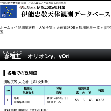
“伊能忠敬と伊能図”に関してあらゆることがわかる百科事典
ホーム
»
伊能測量旅程・人物全覧
»
天体観測DB
»
観測恒星一覧
» 参宿
五
しんしゅくご
オリオンγ、γOri
参宿五
各地での観測値
測地度説 人之巻（第1次測量）
観測地
和暦
観測高度
no
時刻
現在地名
西暦
度 分 秒
舟廻
寛政12年10月9日
1
58
5
45
00:33
宮城県柴田町
1800-11-25
北極高度測量記（第3次測量）