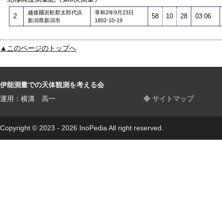
越後國岩舩郡太郎代浜
享和2年9月23日
2
58
10
28
03:06
新潟県新潟市
1802-10-19
▲このページのトップへ
伊能測量での天体観測を考える会
運用：横溝 高一
◆ サイトマップ
Copyright © 2023 - 2026 InoPedia All right reserved.