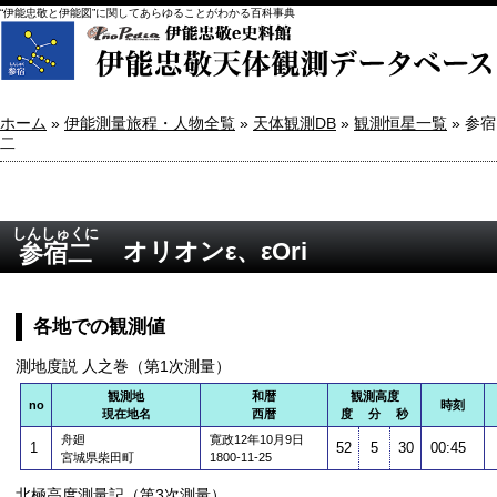
“伊能忠敬と伊能図”に関してあらゆることがわかる百科事典
ホーム
»
伊能測量旅程・人物全覧
»
天体観測DB
»
観測恒星一覧
» 参宿
二
しんしゅくに
オリオンε、εOri
参宿二
各地での観測値
測地度説 人之巻（第1次測量）
観測地
和暦
観測高度
no
時刻
現在地名
西暦
度 分 秒
舟廻
寛政12年10月9日
1
52
5
30
00:45
宮城県柴田町
1800-11-25
北極高度測量記（第3次測量）